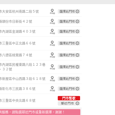
市大安區杭州南路二段５號
縣頭份市日新街４２號
市內湖區金湖路４０３號
市三重區中正北路６６號
市八德區桃鶯路７４號
市內湖區民權東路六段１２３巷
、３２號
市新屋區中山西路３段６１８號
縣彰化市三民路３８６號
門市暫歇
市三重區中央北路６８號
re
供服務，請點選鄰近門市或重新選擇，謝謝！