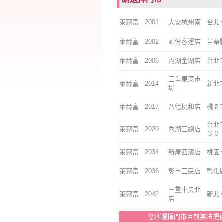
萊爾富
2001
大安杭州南
台北
萊爾富
2002
頭份客運店
苗栗
萊爾富
2006
內湖金湖店
台北
三重果菜市
萊爾富
2014
新北
場
萊爾富
2017
八德桃和店
桃園
台北
萊爾富
2020
內湖三總店
３０
萊爾富
2034
新屋西濱店
桃園
萊爾富
2036
彰市三民店
彰化
三重中央北
萊爾富
2042
新北
店
selSto
您所選擇門市目前無法提